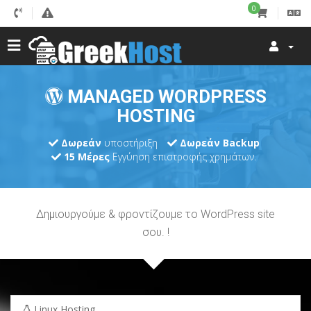
0
MANAGED WORDPRESS
HOSTING
Δωρεάν
υποστήριξη
Δωρεάν Backup
15 Μέρες
Εγγύηση επιστροφής χρημάτων.
Δημιουργούμε & φροντίζουμε το WordPress site
σου.
!
Linux Hosting