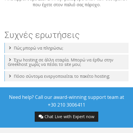
που έχετε στον παλιό σας πάροχο.
Συχνές ερωτήσεις
Πώς μπορώ να πληρώσω;
Έχω hosting σε άλλη εταιρία. Μπορώ να έρθω στην
Greekhost χωρίς να πέσει το site μου;
Πόσο σύντομα ενεργοποιείται το πακέτο hosting;
Need help? Call our award-winning support team at
+30 210 3006411
Chat Live with Expert now