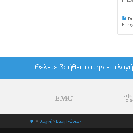
Η αλλα
Do
Η εκχ
Θέλετε βοήθεια στην επιλογή
Αρχική
>
Βάση Γνώσεων