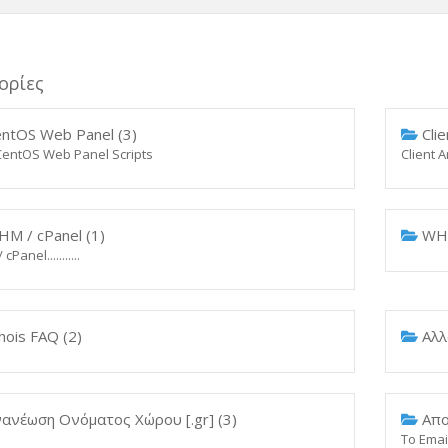
ορίες
ntOS Web Panel (3)
Clie
entOS Web Panel Scripts
Client 
M / cPanel (1)
WHM
Panel...........
ois FAQ (2)
Αλλ
ανέωση Ονόματος Χώρου [.gr] (3)
Απορ
Το Emai