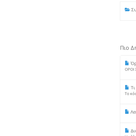
Συ
Πιο Δ
Όρ
ΟΡΟΙ 
Τι 
Το κόσ
Λε
Δι