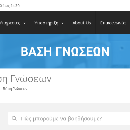
 έως 14:30
Υπηρεσιες
Υποστήριξη
About Us
Επικοινωνία
ΒΆΣΗ ΓΝΏΣΕΩΝ
ση Γνώσεων
Βάση Γνώσεων