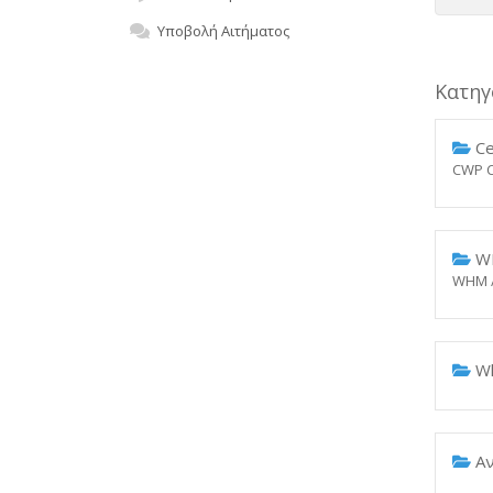
Υποβολή Αιτήματος
Κατηγ
Ce
CWP C
WH
WHM / c
Wh
Αν