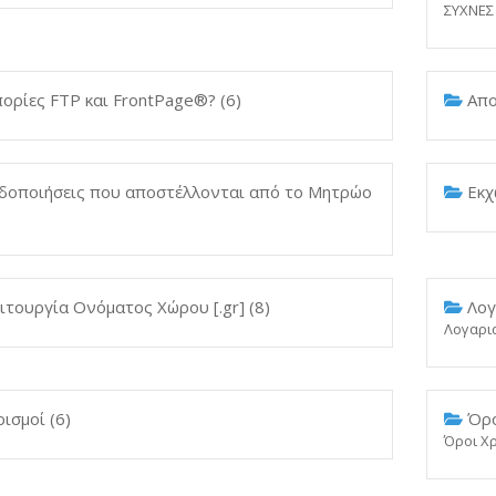
ΣΥΧΝΕΣ
ορίες FTP και FrontPage®? (6)
Απο
δοποιήσεις που αποστέλλονται από το Μητρώο
Εκχ
ιτουργία Ονόματος Χώρου [.gr] (8)
Λογ
Λογαρι
ισμοί (6)
Όρο
Όροι Χ