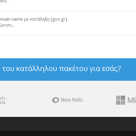
γή...
main name με κατάληξη [gov.gr]
ώρηση...
 του κατάλληλου πακέτου για εσάς?