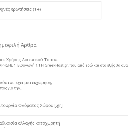
χνές ερωτήσεις (14)
ημοφιλή Άρθρα
οι Χρήσης Δικτυακού Τόπου.
ΧΡΗΣΗΣ 1. Εισαγωγή 1.1 H GreekHost.gr, που από εδώ και στο εξής θα αναφ
κόστος έχει μια εκχώρηση;
τος για την...
ιτουργία Ονόματος Χώρου [.gr]
αδικασία αλλαγής καταχωρητή