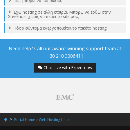
Πώς μπορώ να πληρώσω;
Έχω hosting σε άλλη εταιρία. Μπορώ να έρθω στην
Greekhost χωρίς να πέσει το site μου;
Πόσο σύντομα ενεργοποιείται το πακέτο hosting;
Need help? Call our award-winning support team at
+30 210 3006411
Chat Live with Expert now
Portal Home
>
Web Hosting Linux