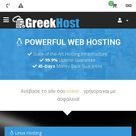
0
POWERFUL WEB HOSTING
State-of-the-Art Hosting Infrastructure
99.9%
Uptime Guarantee
45-Days
Money-Back Guarantee
Ανέβασε το site σου
online...
γρήγορα και με
ασφάλεια!
Linux Hosting