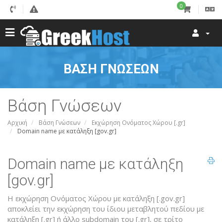
0
ΒΆΣΗ ΓΝΏΣΕΩΝ
Βάση Γνώσεων
Αρχική
Βάση Γνώσεων
Εκχώρηση Ονόματος Χώρου [.gr]
Domain name με κατάληξη [gov.gr]
Domain name με κατάληξη
[gov.gr]
Η εκχώρηση Ονόματος Χώρου με κατάληξη [.gov.gr]
αποκλείει την εκχώρηση του ίδιου μεταβλητού πεδίου με
κατάληξη [.gr] ή άλλο subdomain του [.gr], σε τρίτο