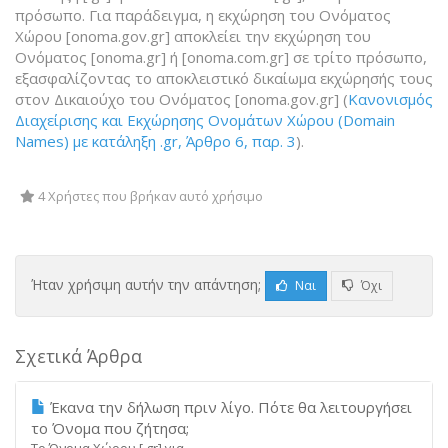
πρόσωπο. Για παράδειγμα, η εκχώρηση του Ονόματος
Χώρου [onoma.gov.gr] αποκλείει την εκχώρηση του
Ονόματος [onoma.gr] ή [onoma.com.gr] σε τρίτο πρόσωπο,
εξασφαλίζοντας το αποκλειστικό δικαίωμα εκχώρησής τους
στον Δικαιούχο του Ονόματος [onoma.gov.gr] (
Κανονισμός
Διαχείρισης και Εκχώρησης Ονομάτων Χώρου (Domain
Names) με κατάληξη .gr, Άρθρο 6, παρ. 3
).
4 Χρήστες που βρήκαν αυτό χρήσιμο
Ήταν χρήσιμη αυτήν την απάντηση;
Ναι
Όχι
Σχετικά Άρθρα
Έκανα την δήλωση πριν λίγο. Πότε θα λειτουργήσει
το Όνομα που ζήτησα;