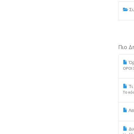
Συ
Πιο Δ
Όρ
ΟΡΟΙ 
Τι 
Το κόσ
Λε
Δι