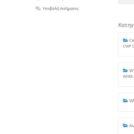
Υποβολή Αιτήματος
Κατηγ
Ce
CWP C
WH
WHM / c
Wh
Αν