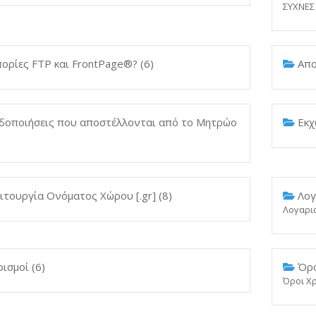
ΣΥΧΝΕΣ
ορίες FTP και FrontPage®? (6)
Απο
δοποιήσεις που αποστέλλονται από το Μητρώο
Εκχ
ιτουργία Ονόματος Χώρου [.gr] (8)
Λογ
Λογαρι
ισμοί (6)
Όρο
Όροι Χ