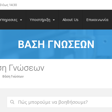
 έως 14:30
Υπηρεσιες
Υποστήριξη
About Us
Επικοινωνία
ΒΆΣΗ ΓΝΏΣΕΩΝ
ση Γνώσεων
Βάση Γνώσεων