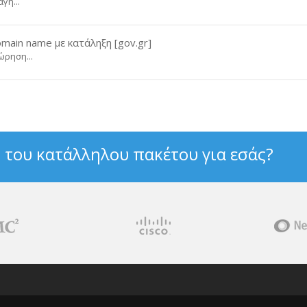
γή...
main name με κατάληξη [gov.gr]
ώρηση...
 του κατάλληλου πακέτου για εσάς?