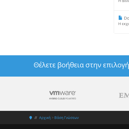
Η αλλα
Do
Η εκχ
Θέλετε βοήθεια στην επιλογή
Αρχική
>
Βάση Γνώσεων