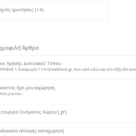
χνές ερωτήσεις (14)
ημοφιλή Άρθρα
οι Χρήσης Δικτυακού Τόπου.
ΧΡΗΣΗΣ 1. Εισαγωγή 1.1 H GreekHost.gr, που από εδώ και στο εξής θα αναφ
κόστος έχει μια εκχώρηση;
τος για την...
ιτουργία Ονόματος Χώρου [.gr]
αδικασία αλλαγής καταχωρητή