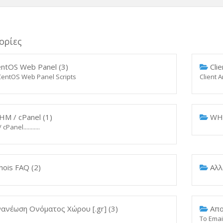
ορίες
ntOS Web Panel (3)
Clie
entOS Web Panel Scripts
Client 
M / cPanel (1)
WHM
Panel...........
ois FAQ (2)
Αλλ
ανέωση Ονόματος Χώρου [.gr] (3)
Απορ
Το Emai